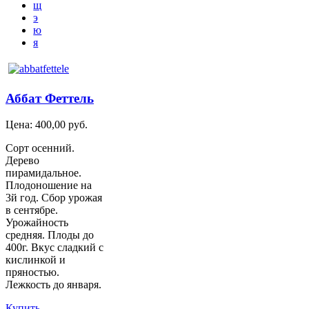
щ
э
ю
я
Аббат Феттель
Цена:
400,00 руб.
Сорт осенний.
Дерево
пирамидальное.
Плодоношение на
3й год. Сбор урожая
в сентябре.
Урожайность
средняя. Плоды до
400г. Вкус сладкий с
кислинкой и
пряностью.
Лежкость до января.
Купить