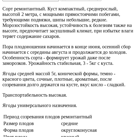
Сорт ремонтантный. Куст компактный, среднерослый,
высотой 2 метра, с мощными прямостоячими побегами,
требующими подвязки, шипы небольшие, редкие.
Морозостойкость высокая, устойчивость к болезням также на
высоте, предпочитает засушливый климат, при избытке влаги
теряет содержание сахаров.
Пора плодоношения начинается в конце июня, осенний сбор
начинается с середины августа и продолжается до холодов.
Особенность сорта - формирует урожай даже после
заморозков. Урожайность стабильная, 3 - 5кг с куста.
Ягоды средней массой 5г, конической формы, темно -
красного цвета, сочные, плотные, ароматные, после
созревания долго держатся на кусте, вкус кисло - сладкий.
Транспортабельность высокая.
Ягоды универсального назначения.
Период созревания плодов
ремонтантный
Размер плодов
средние
Форма плодов
округлоконусная
Цвет плода
красный